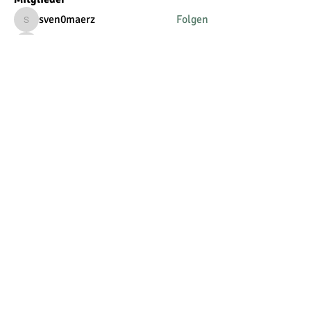
sven0maerz
Folgen
sven0maerz
annagfot
Folgen
annagfot
Larisa Burst
Folgen
seilz
Folgen
seilz
olgapmarugina
Folgen
olgapmarugina
Alle Mitglieder anzeigen (6)
Natur_lich_glücklich
Newsletter