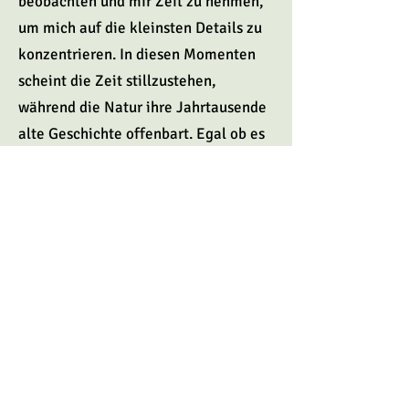
beobachten und mir Zeit zu nehmen,
um mich auf die kleinsten Details zu
konzentrieren. In diesen Momenten
scheint die Zeit stillzustehen,
während die Natur ihre Jahrtausende
alte Geschichte offenbart. Egal ob es
das faszinierende Farbenspiel im
herbstlichen Wald ist, dass eine
romantische Stimmung hervorruft,
oder die Tierspuren im Schnee - die
eine Vielzahl an spannenden
Szenarien bereit hält.
Das Gezwitscher der Vögel und das
Summen der Insekten am Wegesrand
nehmen mich auf eine Fantasiereise.