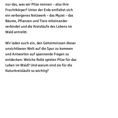
nur das, was wir Pilze nennen – also ihre 
Fruchtkörper? Unter der Erde entfaltet sich 
ein verborgenes Netzwerk – das Myzel – das 
Bäume, Pflanzen und Tiere miteinander 
verbindet und die Kreisläufe des Lebens im 
Wald antreibt.
Wir laden euch ein, den Geheimnissen dieser 
unsichtbaren Welt auf die Spur zu kommen 
und Antworten auf spannende Fragen zu 
entdecken: Welche Rolle spielen Pilze für das 
Leben im Wald? Und warum sind sie für die 
Naturkreisläufe so wichtig?
Taucht mit uns ein in eine Welt voller 
Überraschungen – und entdeckt nur den 
Anfang eines viel größeren Geheimnisses, das 
unter unseren Füßen verborgen liegt.
Kosten: