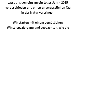
Lasst uns gemeinsam ein tolles Jahr - 2025  
verabschieden und einen unvergesslichen Tag 
in der Natur verbringen!
Wir starten mit einem gemütlichen 
Winterspaziergang und beobachten, wie die 
Natur in ihre Winterruhe eingetaucht ist. 
Vielleicht entdecken wir dabei auch 
Tierspuren, die uns spannende Geschichten 
erzählen.
Mehr anzeigen
Natur_lich_glücklich